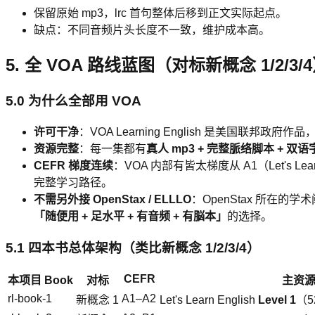
保留原始 mp3，lrc 首句整体后移到正文实际起点。
缺点：不同音频片头长度不一致，维护成本高。
5. 全 VOA 路线蓝图（对标新概念 1/2/3/
5.0 为什么全部用 VOA
许可干净
：VOA Learning English 是美国联邦政府作
资源完整
：每一集都有
真人 mp3 + 完整脈络脚本 + 双语
CEFR 梯度连续
：VOA 内部有皆太梯度从 A1（Let's Learn
完整学习路径。
不需另外接 OpenStax / ELLLO
：OpenStax 所在的
「随便用 + 足水平 + 有音频 + 有脳本」
的选择。
5.1 四本书总体架构（类比新概念 1/2/3/4）
CEFR
本项目 Book
对标
主资源
rl-book-1
A1–A2
新概念 1
Let's Learn English
Level 1
（5