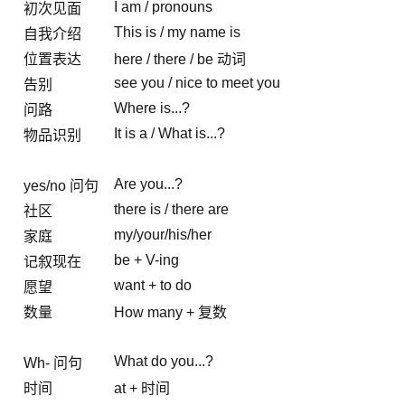
I am / pronouns
初次见面
This is / my name is
自我介绍
位置表达
here / there / be 动词
see you / nice to meet you
告别
Where is...?
问路
It is a / What is...?
物品识别
Are you...?
yes/no 问句
there is / there are
社区
my/your/his/her
家庭
be + V-ing
记叙现在
want + to do
愿望
数量
How many + 复数
What do you...?
Wh- 问句
时间
at + 时间