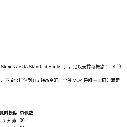
。
ories / VOA Standard English），足以支撑新概念 1―4 的
，不适合打包到 H5 静态资源。全线 VOA 是唯一能
同时满足
课时长度
总课数
36
5–7 分钟