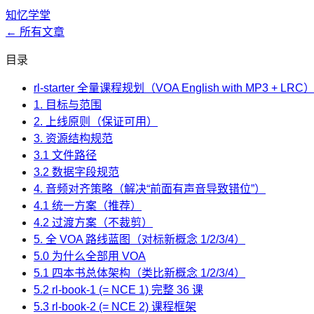
知忆学堂
← 所有文章
目录
rl-starter 全量课程规划（VOA English with MP3 + LRC
1. 目标与范围
2. 上线原则（保证可用）
3. 资源结构规范
3.1 文件路径
3.2 数据字段规范
4. 音频对齐策略（解决“前面有声音导致错位”）
4.1 统一方案（推荐）
4.2 过渡方案（不裁剪）
5. 全 VOA 路线蓝图（对标新概念 1/2/3/4）
5.0 为什么全部用 VOA
5.1 四本书总体架构（类比新概念 1/2/3/4）
5.2 rl-book-1 (= NCE 1) 完整 36 课
5.3 rl-book-2 (= NCE 2) 课程框架