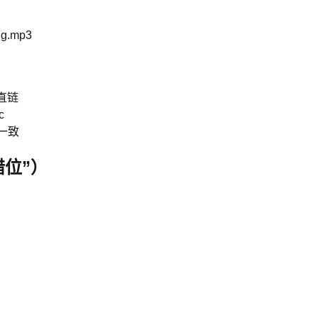
ug.mp3
 直链
c
本一致
错位”）