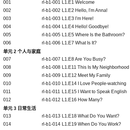
001
rl-b1-001
L1.E1 Welcome
002
rl-b1-002
L1.E2 Hello, I'm Anna!
003
rl-b1-003
L1.E3 I'm Here!
004
rl-b1-004
L1.E4 Hello! Goodbye!
005
rl-b1-005
L1.E5 Where Is the Bathroom?
006
rl-b1-006
L1.E7 What Is It?
单元 2 个人与家庭
007
rl-b1-007
L1.E8 Are You Busy?
008
rl-b1-008
L1.E11 This Is My Neighborhood
009
rl-b1-009
L1.E12 Meet My Family
010
rl-b1-010
L1.E14 I Love People-watching
011
rl-b1-011
L1.E15 I Want to Speak English
012
rl-b1-012
L1.E16 How Many?
单元 3 日常生活
013
rl-b1-013
L1.E18 What Do You Want?
014
rl-b1-014
L1.E19 When Do You Work?