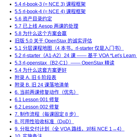
5.4 rl-book-3 (= NCE 3) 课程框架
5.5 rl-book-4 (= NCE 4) 课程框架
5.6 资产目录约定
5.7 已上线 Aesop 两课的处理
5.8 为什么这个方案会赢
旧版 5.0 关于 OpenStax 的诚实评估
5.1 分层课程地图（4 本书，rl-starter 仅是入门书）
5.2 rl-starter（A1-A2）24 课 —— 基于 VOA *Let's Learn 
5.3 rl-openstax（B2-C1）—— OpenStax 精读
5.4 为什么这套方案更好
附录 A. 旧 6 阶段表
附录 B. 旧 24 课落地清单
6. 当前两课修复动作（优先）
6.1 Lesson 001 修复
6.2 Lesson 002 修复
7. 制作流程（每课固定 8 步）
8. 可用性验收标准（DoD）
9. 分批交付计划（全 VOA 路线，对标 NCE 1→4）
10. 实施备注