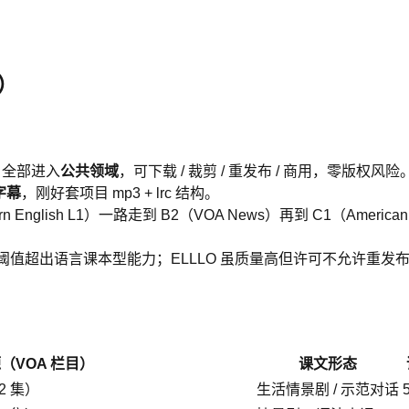
4）
品，全部进入
公共领域
，可下载 / 裁剪 / 重发布 / 商用，零版权风险
字幕
，刚好套项目 mp3 + lrc 结构。
 English L1）一路走到 B2（VOA News）再到 C1（American St
学术阈值超出语言课本型能力；ELLLO 虽质量高但许可不允许重发布
（VOA 栏目）
课文形态
2 集）
生活情景剧 / 示范对话