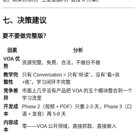
七、决策建议
要不要做完整版？
因素
分析
VOA 优
资源完整、免费、合法，不做白不做
势
教学完
只有 Conversation = 只有"听读"，没有"看+说
整性
+练"，学习闭环不完整
竞争差
市面上几乎没有产品把 VOA 的五个模块整合到一个
异
学习流里
开发成
Phase 2（视频 + PDF）只要 2-3 天，Phase 3（口
本
语 + 发音）再 5-8 天
内容成
零——VOA 公共领域，直接抓取、直接嵌入
本