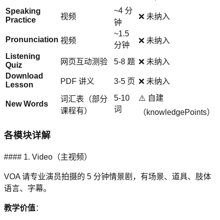
~4 分
Speaking
视频
❌ 未纳入
Practice
钟
~1.5
Pronunciation
视频
❌ 未纳入
分钟
Listening
网页互动测验
5-8 题
❌ 未纳入
Quiz
Download
PDF 讲义
3-5 页
❌ 未纳入
Lesson
5-10
⚠️ 自建
词汇表（部分
New Words
词
课程有）
（knowledgePoints）
各模块详解
#### 1. Video（主视频）
VOA 请专业演员拍摄的 5 分钟情景剧，有场景、道具、肢体
语言、字幕。
教学价值
：