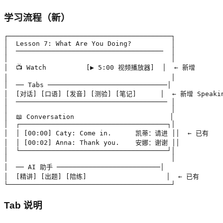
学习流程（新）
┌─────────────────────────────────────────┐

│  Lesson 7: What Are You Doing?          │

│  ─────────────────────────────────────  │

│                                         │

│  📺 Watch          [▶ 5:00 视频播放器]  │  ← 新增

│                                         │

│  ── Tabs ──────────────────────────────│

│  [对话] [口语] [发音] [测验] [笔记]      │  ← 新增 Speaking
│  ────────────────────────────────────── │

│                                         │

│  📖 Conversation                        │

│  ┌─────────────────────────────────────┐│

│  │ [00:00] Caty: Come in.      凯蒂：请进 ││  ← 已有

│  │ [00:02] Anna: Thank you.    安娜：谢谢 ││

│  └─────────────────────────────────────┘│

│                                         │

│  ── AI 助手 ──────────────────────────│

│  [精讲] [出题] [陪练]                    │  ← 已有

└─────────────────────────────────────────┘
Tab 说明