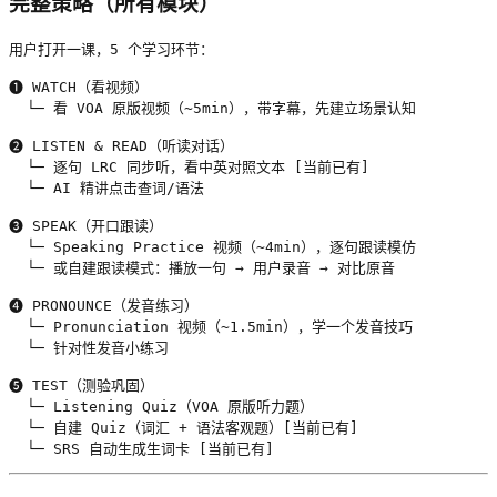
完整策略（所有模块）
用户打开一课，5 个学习环节：

❶ WATCH（看视频）

  └─ 看 VOA 原版视频（~5min），带字幕，先建立场景认知

❷ LISTEN & READ（听读对话）

  └─ 逐句 LRC 同步听，看中英对照文本 [当前已有]

  └─ AI 精讲点击查词/语法

❸ SPEAK（开口跟读）

  └─ Speaking Practice 视频（~4min），逐句跟读模仿

  └─ 或自建跟读模式：播放一句 → 用户录音 → 对比原音

❹ PRONOUNCE（发音练习）

  └─ Pronunciation 视频（~1.5min），学一个发音技巧

  └─ 针对性发音小练习

❺ TEST（测验巩固）

  └─ Listening Quiz（VOA 原版听力题）

  └─ 自建 Quiz（词汇 + 语法客观题）[当前已有]

  └─ SRS 自动生成生词卡 [当前已有]