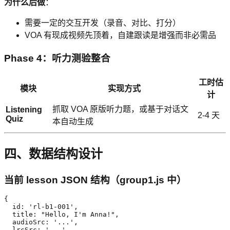
为什么后做
：
需要一定的交互开发（录音、对比、打分）
VOA 有现成视频先顶着，自建跟读是增强而非必需品
Phase 4：听力测验整合
工时估
模块
实现方式
计
抓取 VOA 原版听力题，或基于对话文
Listening
2-4 天
Quiz
本自动生成
四、数据结构设计
当前 lesson JSON 结构（group1.js 中）
{

  id: 'rl-b1-001',

  title: "Hello, I'm Anna!",

  audioSrc: '...',

  lrcSrc: '...',
