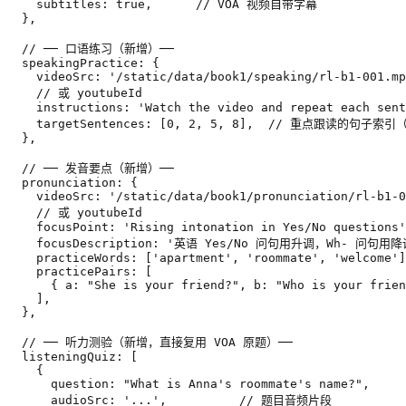
    subtitles: true,      // VOA 视频自带字幕

  },

  // ── 口语练习（新增）──

  speakingPractice: {

    videoSrc: '/static/data/book1/speaking/rl-b1-001.mp
    // 或 youtubeId

    instructions: 'Watch the video and repeat each sent
    targetSentences: [0, 2, 5, 8],  // 重点跟读的句子索引
  },

  // ── 发音要点（新增）──

  pronunciation: {

    videoSrc: '/static/data/book1/pronunciation/rl-b1-0
    // 或 youtubeId

    focusPoint: 'Rising intonation in Yes/No questions'
    focusDescription: '英语 Yes/No 问句用升调，Wh- 问句用降调
    practiceWords: ['apartment', 'roommate', 'welcome']
    practicePairs: [

      { a: "She is your friend?", b: "Who is your frien
    ],

  },

  // ── 听力测验（新增，直接复用 VOA 原题）──

  listeningQuiz: [

    {

      question: "What is Anna's roommate's name?",

      audioSrc: '...',          // 题目音频片段
