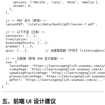
      options: ['Marsha', 'Caty', 'Anne', 'Amelia'],

      answer: 0,

    },

  ],

  // ── PDF 讲义（新增）──

  lessonPdf: '/static/data/book1/pdf/lesson-7.pdf',

  // ── 以下不变（已有）──

  sentences: [...],

  translation: '...',

  knowledgePoints: [...],

  grammar: {...},

  quiz: [...],         // 自建客观题（不同于 listeningQuiz
  // ── 元数据（新增 VOA 官方链接）──

  voa: {

    lessonPage: 'https://learningenglish.voanews.com/a/
    videoPage: 'https://learningenglish.voanews.com/a/.
    speakingPracticePage: 'https://learningenglish.voan
    pronunciationPage: 'https://learningenglish.voanews
    pdfUrl: 'https://learningenglish.voanews.com/a/...'
  },

}
五、前端 UI 设计建议