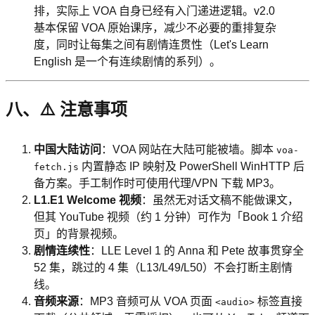
排，实际上 VOA 自身已经有入门递进逻辑。v2.0
基本保留 VOA 原始课序，减少不必要的重排复杂
度，同时让每集之间有剧情连贯性（Let's Learn
English 是一个有连续剧情的系列）。
八、⚠️ 注意事项
中国大陆访问
：VOA 网站在大陆可能被墙。脚本
voa-
内置静态 IP 映射及 PowerShell WinHTTP 后
fetch.js
备方案。手工制作时可使用代理/VPN 下载 MP3。
L1.E1 Welcome 视频
：虽然无对话文稿不能做课文，
但其 YouTube 视频（约 1 分钟）可作为「Book 1 介绍
页」的背景视频。
剧情连续性
：LLE Level 1 的 Anna 和 Pete 故事贯穿全
52 集，跳过的 4 集（L13/L49/L50）不会打断主剧情
线。
音频来源
：MP3 音频可从 VOA 页面
标签直接
<audio>