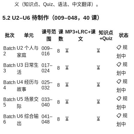
义（知识点、Quiz、语法、中文翻译）。
5.2 U2–U6 待制作（009–048，40 课）
课号范
课
MP3+LRC+课
知识点
批次
单元
状态
+Quiz
围
数
文
📋 规
U2 个人与
Batch
009–
⏳
⏳
8
2
016
家庭
划中
📋 规
U3 日常生
Batch
017–
⏳
⏳
8
3
024
活
划中
📋 规
U4 经历与
Batch
025–
⏳
⏳
8
4
032
故事
划中
📋 规
U5 场景交
Batch
033–
⏳
⏳
8
5
040
际
划中
📋 规
U6 综合输
Batch
041–
⏳
⏳
8
6
048
出
划中