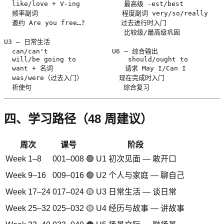
  like/love + V-ing           最高级 -est/best

  频率副词                     程度副词 very/so/really

  邀约 Are you free…?         过去进行时入门

                              比较级/最高级巩固

U3 — 日常生活

  can/can't                U6 — 综合输出

  will/be going to             should/ought to

  want + 名词                  请求 May I/Can I

  was/were（过去入门）         现在完成时入门

  祈使句                       综合复习
四、学习路径（48 周建议）
周次
课号
阶段
Week 1–8
001–008
🟢 U1 初次见面 — 敢开口
Week 9–16
009–016
🟢 U2 个人与家庭 — 聊自己
Week 17–24
017–024
🟡 U3 日常生活 — 谈日常
Week 25–32
025–032
🟡 U4 经历与故事 — 讲故事