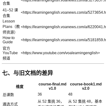
<https://learningenglish.voanews.com/a/5273657.h
合集
41–52 课
<https://learningenglish.voanews.com/a/5273654.h
合集
Lesson
Plans（教
<https://learningenglish.voanews.com/a/6220041.h
师资源）
How-to
<https://learningenglish.voanews.com/a/5181859.h
Guide
官方
YouTube
<https://www.youtube.com/voalearningenglish>
频道
七、与旧文档的差异
course-final.md
course-book1.md
维度
v1.0
v2.0
36
48
总课数
从 52 集挑 36，
从 52 集挑 48，基本
遴选方式