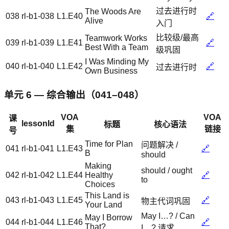
过去进行时
The Woods Are
038
rl-b1-038
L1.E40
🔗
Alive
入门
比较级/最高
Teamwork Works
039
rl-b1-039
L1.E41
🔗
Best With a Team
级巩固
I Was Minding My
040
rl-b1-040
L1.E42
🔗
过去进行时
Own Business
单元 6 — 综合输出（041–048）
VOA
VOA
课
lessonId
标题
核心语法
集
链接
号
Time for Plan
问题解决 /
041
rl-b1-041
L1.E43
🔗
B
should
Making
should / ought
042
rl-b1-042
L1.E44
Healthy
🔗
to
Choices
This Land is
043
rl-b1-043
L1.E45
🔗
物主代词巩固
Your Land
May I…? / Can
May I Borrow
044
rl-b1-044
L1.E46
🔗
That?
I…? 请求