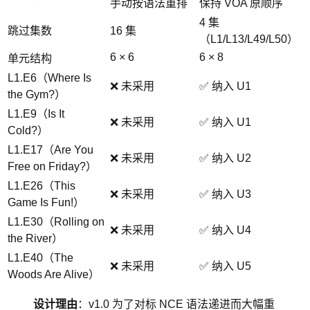
手动按语法重排
保持 VOA 原顺序
4 集
跳过集数
16 集
（L1/L13/L49/L50）
6 × 6
6 × 8
单元结构
L1.E6（Where Is
❌ 未采用
✅ 纳入 U1
the Gym?）
L1.E9（Is It
❌ 未采用
✅ 纳入 U1
Cold?）
L1.E17（Are You
❌ 未采用
✅ 纳入 U2
Free on Friday?）
L1.E26（This
❌ 未采用
✅ 纳入 U3
Game Is Fun!）
L1.E30（Rolling on
❌ 未采用
✅ 纳入 U4
the River）
L1.E40（The
❌ 未采用
✅ 纳入 U5
Woods Are Alive）
设计理由
：v1.0 为了对标 NCE 语法递进而大幅重