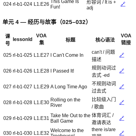
This Game Is
形容词 / It is +
024
rl-b1-024
L1.E26
🔗
Fun!
adj
单元 4 — 经历与故事（025–032）
VOA
VOA
课
lessonId
标题
核心语法
集
链接
号
can't / 问题
025
rl-b1-025
L1.E27
I Can't Come In
🔗
描述
规则动词过
026
rl-b1-026
L1.E28
I Passed It!
🔗
去式 -ed
不规则动词
027
rl-b1-027
L1.E29
A Long Time Ago
🔗
过去式
比较级入门
Rolling on the
028
rl-b1-028
L1.E30
🔗
River
/ 歌曲
体育词汇 /
Take Me Out to the
029
rl-b1-029
L1.E31
🔗
Ball Game
邀请表达
there is/are
Welcome to the
030
rl-b1-030
L1.E32
🔗
Treehouse!