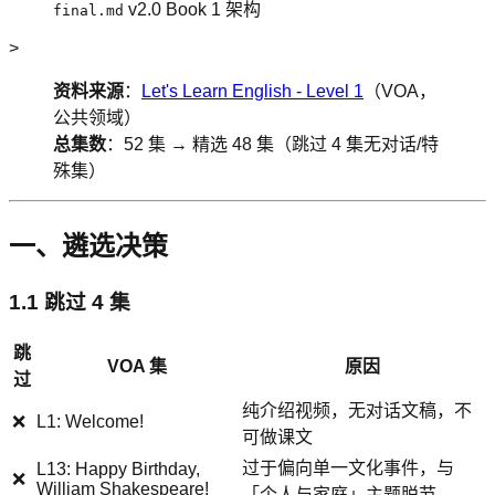
v2.0 Book 1 架构
final.md
>
资料来源
：
Let's Learn English - Level 1
（VOA，
公共领域）
总集数
：52 集 → 精选 48 集（跳过 4 集无对话/特
殊集）
一、遴选决策
1.1 跳过 4 集
跳
VOA 集
原因
过
纯介绍视频，无对话文稿，不
❌
L1: Welcome!
可做课文
过于偏向单一文化事件，与
L13: Happy Birthday,
❌
William Shakespeare!
「个人与家庭」主题脱节