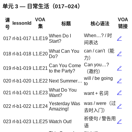
单元 3 — 日常生活（017–024）
VOA
VOA
课
lessonId
标题
核心语法
集
链接
号
When…? / 时
When Do I
017
rl-b1-017
L1.E19
🔗
Start?
间表达
can / can't（能
What Can You
018
rl-b1-018
L1.E20
🔗
Do?
力）
Can you…?
Can You Come
019
rl-b1-019
L1.E21
🔗
to the Party?
（邀约）
will / be going
020
rl-b1-020
L1.E22
Next Summer…
🔗
to
What Do You
021
rl-b1-021
L1.E23
🔗
want + 名词
Want?
was / were（过
Yesterday Was
022
rl-b1-022
L1.E24
🔗
Amazing!
去时入门）
祈使句 / 警告用
023
rl-b1-023
L1.E25
Watch Out!
🔗
语