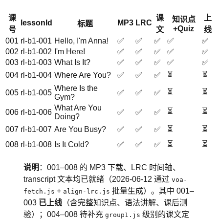
课
课
上
知识点
lessonId
MP3
LRC
标题
+Quiz
号
文
线
001
rl-b1-001
Hello, I'm Anna!
✅
✅
✅
✅
✅
002
rl-b1-002
I'm Here!
✅
✅
✅
✅
✅
003
rl-b1-003
What Is It?
✅
✅
✅
✅
✅
⏳
⏳
004
rl-b1-004
Where Are You?
✅
✅
✅
Where Is the
⏳
⏳
005
rl-b1-005
✅
✅
✅
Gym?
What Are You
⏳
⏳
006
rl-b1-006
✅
✅
✅
Doing?
⏳
⏳
007
rl-b1-007
Are You Busy?
✅
✅
✅
⏳
⏳
008
rl-b1-008
Is It Cold?
✅
✅
✅
说明
：001–008 的 MP3 下载、LRC 时间轴、
transcript 文本均已就绪（2026-06-12 通过
voa-
+
批量生成）。其中 001–
fetch.js
align-lrc.js
003
已上线
（含完整知识点、语法讲解、课后测
验）；004–008 待补充
级别的课文定
group1.js