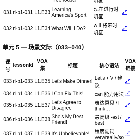
巩固
现在进行时
Learning
031
rl-b1-031
L1.E33
🔗
America's Sport
巩固
will 将来时
032
rl-b1-032
L1.E34
What Will I Do?
🔗
巩固
单元 5 — 场景交际（033–040）
VOA
VOA
课
lessonId
标题
核心语法
集
链接
号
Let's + V / 建
033
rl-b1-033
L1.E35
Let's Make Dinner!
🔗
议
034
rl-b1-034
L1.E36
I Can Fix This!
🔗
can 能力用法
Let's Agree to
表达意见 / I
035
rl-b1-035
L1.E37
🔗
Disagree
think…
She's My Best
最高级 -est /
036
rl-b1-036
L1.E38
🔗
Friend!
best
程度副词
037
rl-b1-037
L1.E39
It's Unbelievable!
🔗
very/really/so