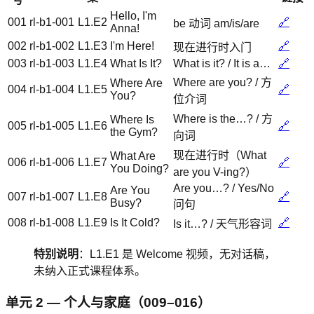
Hello, I'm
001
rl-b1-001
L1.E2
🔗
be 动词 am/is/are
Anna!
002
rl-b1-002
L1.E3
I'm Here!
🔗
现在进行时入门
003
rl-b1-003
L1.E4
What Is It?
What is it? / It is a…
🔗
Where are you? / 方
Where Are
004
rl-b1-004
L1.E5
🔗
You?
位介词
Where is the…? / 方
Where Is
005
rl-b1-005
L1.E6
🔗
the Gym?
向词
现在进行时（What
What Are
006
rl-b1-006
L1.E7
🔗
You Doing?
are you V-ing?）
Are you…? / Yes/No
Are You
007
rl-b1-007
L1.E8
🔗
Busy?
问句
008
rl-b1-008
L1.E9
Is It Cold?
🔗
Is it…? / 天气形容词
特别说明
：L1.E1 是 Welcome 视频，无对话稿，
未纳入正式课程体系。
单元 2 — 个人与家庭（009–016）