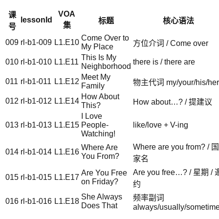
VOA
课
lessonId
标题
核心语法
集
号
Come Over to
009
rl-b1-009
L1.E10
方位介词 / Come over
My Place
This Is My
010
rl-b1-010
L1.E11
there is / there are
Neighborhood
Meet My
011
rl-b1-011
L1.E12
物主代词 my/your/his/her
Family
How About
012
rl-b1-012
L1.E14
How about…? / 提建议
This?
I Love
013
rl-b1-013
L1.E15
People-
like/love + V-ing
Watching!
Where are you from? / 国
Where Are
014
rl-b1-014
L1.E16
You From?
家名
Are you free…? / 星期 / 
Are You Free
015
rl-b1-015
L1.E17
on Friday?
约
She Always
频率副词
016
rl-b1-016
L1.E18
Does That
always/usually/sometim