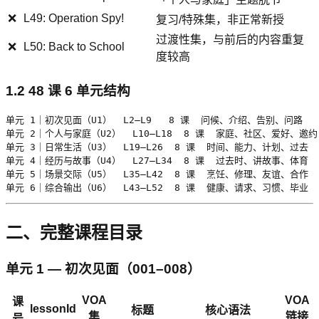
❌
L49: Operation Spy!
复习/特殊集，非正常新授
过渡性集，与前后的内容重复
❌
L50: Back to School
度较高
1.2 48 课 6 单元结构
单元 1｜初次见面（U1）  L2–L9   8 课  问候、介绍、告别、问路

单元 2｜个人与家庭（U2）  L10–L18  8 课  家庭、社区、爱好、邀约

单元 3｜日常生活（U3）  L19–L26  8 课  时间、能力、计划、过去

单元 4｜经历与故事（U4）  L27–L34  8 课  过去时、讲故事、体育

单元 5｜场景交际（U5）  L35–L42  8 课  烹饪、修理、友谊、合作

单元 6｜综合输出（U6）  L43–L52  8 课  健康、请求、习惯、毕业
二、完整课程目录
单元 1 — 初次见面（001–008）
VOA
VOA
课
lessonId
标题
核心语法
集
链接
号