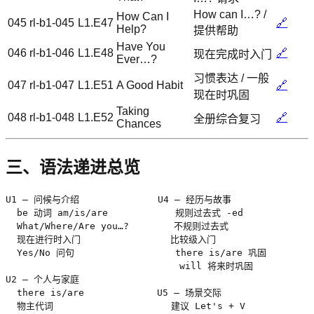
How can I…? /
How Can I
045
rl-b1-045
L1.E47
🔗
Help?
提供帮助
Have You
046
rl-b1-046
L1.E48
🔗
现在完成时入门
Ever…?
习惯表达 / 一般
047
rl-b1-047
L1.E51
A Good Habit
🔗
现在时巩固
Taking
048
rl-b1-048
L1.E52
🔗
全册综合复习
Chances
三、语法递进总览
U1 — 问候与介绍              U4 — 经历与故事

  be 动词 am/is/are            规则过去式 -ed

  What/Where/Are you…?        不规则过去式

  现在进行时入门                比较级入门

  Yes/No 问句                  there is/are 巩固

                               will 将来时巩固

U2 — 个人与家庭

  there is/are             U5 — 场景交际

  物主代词                     建议 Let's + V
