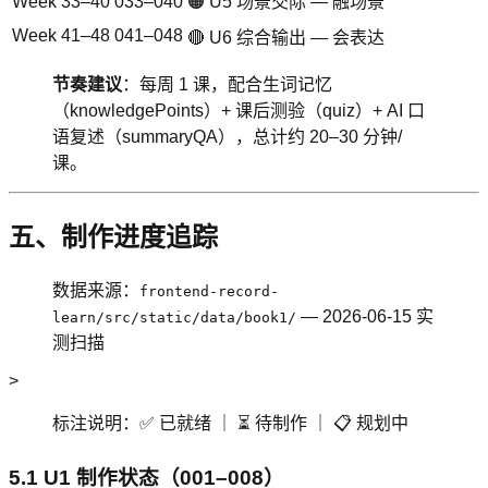
Week 33–40
033–040
🟠 U5 场景交际 — 融场景
Week 41–48
041–048
🔴 U6 综合输出 — 会表达
节奏建议
：每周 1 课，配合生词记忆
（knowledgePoints）+ 课后测验（quiz）+ AI 口
语复述（summaryQA），总计约 20–30 分钟/
课。
五、制作进度追踪
数据来源：
frontend-record-
— 2026-06-15 实
learn/src/static/data/book1/
测扫描
>
标注说明：✅ 已就绪 ｜ ⏳ 待制作 ｜ 📋 规划中
5.1 U1 制作状态（001–008）